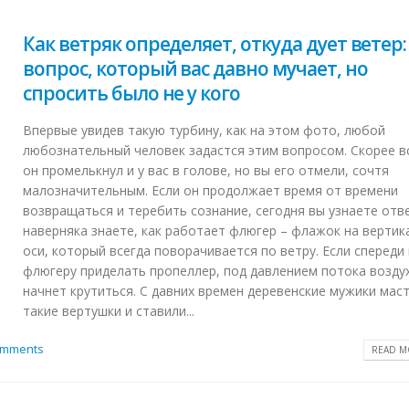
Как ветряк определяет, откуда дует ветер:
вопрос, который вас давно мучает, но
спросить было не у кого
Впервые увидев такую турбину, как на этом фото, любой
любознательный человек задастся этим вопросом. Скорее в
он промелькнул и у вас в голове, но вы его отмели, сочтя
малозначительным. Если он продолжает время от времени
возвращаться и теребить сознание, сегодня вы узнаете отв
наверняка знаете, как работает флюгер – флажок на вертик
оси, который всегда поворачивается по ветру. Если спереди 
флюгеру приделать пропеллер, под давлением потока возду
начнет крутиться. С давних времен деревенские мужики мас
такие вертушки и ставили...
omments
READ MO