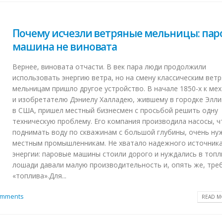
Почему исчезли ветряные мельницы: пар
машина не виновата
Вернее, виновата отчасти. В век пара люди продолжили
использовать энергию ветра, но на смену классическим вет
мельницам пришло другое устройство. В начале 1850-х к ме
и изобретателю Дэниелу Халладею, жившему в городке Элли
в США, пришел местный бизнесмен с просьбой решить одну
техническую проблему. Его компания производила насосы, 
поднимать воду по скважинам с большой глубины, очень ну
местным промышленникам. Не хватало надежного источник
энергии: паровые машины стоили дорого и нуждались в топл
лошади давали малую производительность и, опять же, тре
«топлива».Для...
omments
READ MO