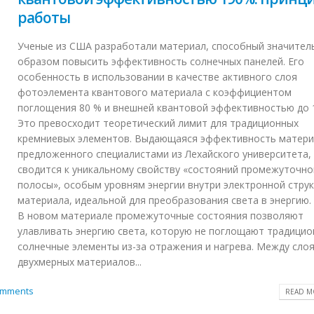
работы
Ученые из США разработали материал, способный значите
образом повысить эффективность солнечных панелей. Его
особенность в использовании в качестве активного слоя
фотоэлемента квантового материала с коэффициентом
поглощения 80 % и внешней квантовой эффективностью до 
Это превосходит теоретический лимит для традиционных
кремниевых элементов. Выдающаяся эффективность матери
предложенного специалистами из Лехайского университета,
сводится к уникальному свойству «состояний промежуточно
полосы», особым уровням энергии внутри электронной стру
материала, идеальной для преобразования света в энергию.
В новом материале промежуточные состояния позволяют
улавливать энергию света, которую не поглощают традици
солнечные элементы из-за отражения и нагрева. Между сло
двухмерных материалов...
omments
READ MO