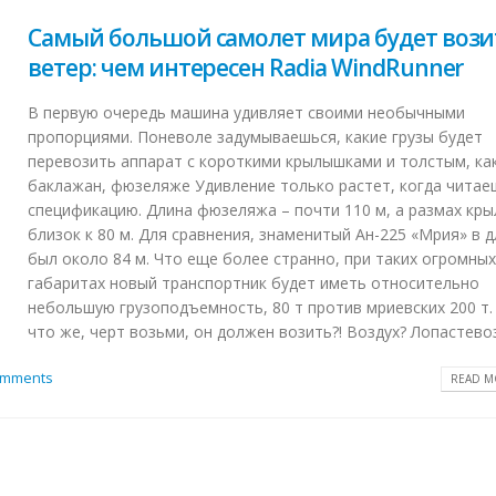
Самый большой самолет мира будет вози
ветер: чем интересен Radia WindRunner
В первую очередь машина удивляет своими необычными
пропорциями. Поневоле задумываешься, какие грузы будет
перевозить аппарат с короткими крылышками и толстым, ка
баклажан, фюзеляже Удивление только растет, когда читае
спецификацию. Длина фюзеляжа – почти 110 м, а размах кр
близок к 80 м. Для сравнения, знаменитый Ан-225 «Мрия» в 
был около 84 м. Что еще более странно, при таких огромны
габаритах новый транспортник будет иметь относительно
небольшую грузоподъемность, 80 т против мриевских 200 т.
что же, черт возьми, он должен возить?! Воздух? Лопастевоз 
omments
READ MO